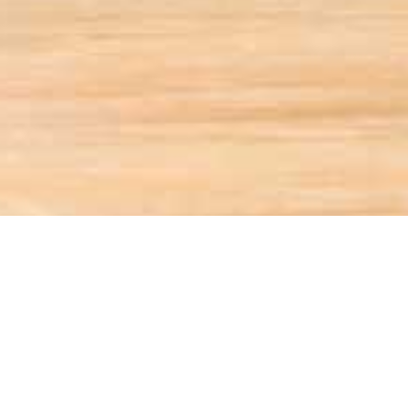
КОНТАКТЫ
тел:
(4822) 79-02-79 вн. 12-55 - Товар
тел:
(4822) 34-11-19 - Шишкова Татья
otdel-proektov.tsu@yandex.ru
Карта сайта